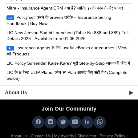
Mitra - Insurance Agent CRM क्या है? जानिए इसके फीचर्स और फायदे
Policy sell करने के proven तरीके – Insurance Selling
Ad
Handbook | Buy Now
LIC New Jeevan Saathi Launched (Table No 888 and 889) Full
Details 2026 - Available from 01.06.2026
Insurance agents के लिए useful eBooks aur courses | View
Ad
All Products
LIC Policy Surrender Kaise Kare? पूरी Step-by-Step जानकारी हिंदी में
LIC के 6 बेस्ट ULIP Plans: कौन-सा Plan आपके लिए सही है? (Complete
Guide)
About Us
▶
Suraj Barai is a licensed insurance advisor dedicated to helping
Join Our Community
individuals and families choose the right insurance coverage for
their needs. He provides professional guidance in selecting
suitable life, health, and vehicle insurance plans, ensuring every
client receives proper protection and financial security. This
website is an independent information platform created to educate
About Us
|
Contact Us
|
My Awards
|
Disclaimer
|
Privacy Policy
|