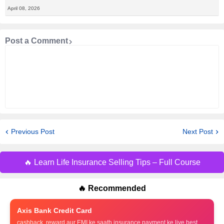
April 08, 2026
Post a Comment
Previous Post
Next Post
🔥 Learn Life Insurance Selling Tips – Full Course
🔥 Recommended
Axis Bank Credit Card
cashback, reward aur EMI ke saath insurance payment ke liye best