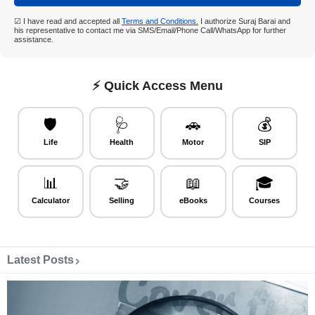
☑ I have read and accepted all
Terms and Conditions.
I authorize Suraj Barai and
his representative to contact me via SMS/Email/Phone Call/WhatsApp for further
assistance.
⚡ Quick Access Menu
🛡️
🩺
🚗
💰
Life
Health
Motor
SIP
📊
🤝
📖
🎓
Calculator
Selling
eBooks
Courses
Latest Posts