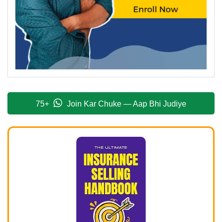
75+
Join Kar Chuke — Aap Bhi Judiye