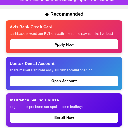
🔥 Recommended
Axis Bank Credit Card
cashback, reward aur EMI ke saath insurance payment ke liye best
Apply Now
Upstox Demat Account
share market start kare easy aur fast account opening
Open Account
Insurance Selling Course
beginner se pro bane aur apni income badhaye
Enroll Now