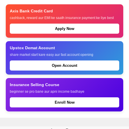
Axis Bank Credit Card
cashback, reward aur EMI ke saath insurance payment ke liye best
Apply Now
Upstox Demat Account
share market start kare easy aur fast account opening
Open Account
Insurance Selling Course
beginner se pro bane aur apni income badhaye
Enroll Now